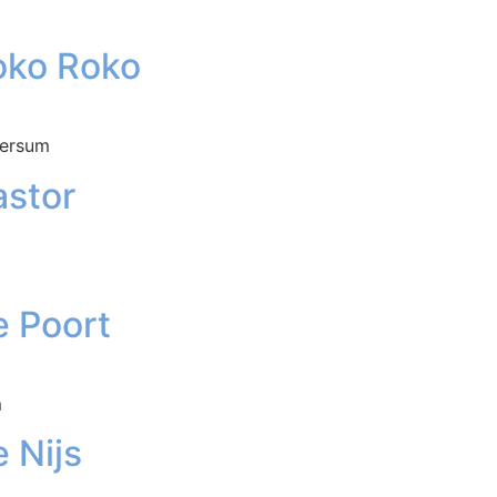
oko Roko
versum
astor
e Poort
m
 Nijs