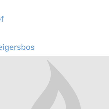
f
eigersbos