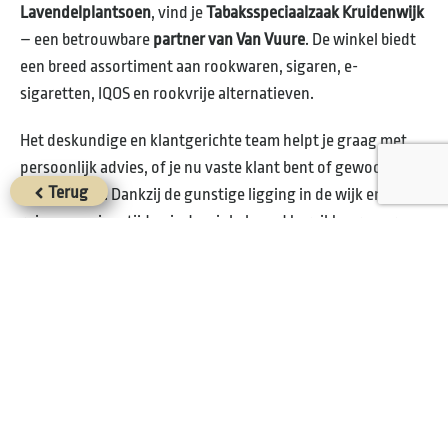
Lavendelplantsoen
, vind je
Tabaksspeciaalzaak Kruidenwijk
– een betrouwbare
partner van Van Vuure
. De winkel biedt
een breed assortiment aan rookwaren, sigaren, e-
sigaretten, IQOS en rookvrije alternatieven.
Het deskundige en klantgerichte team helpt je graag met
persoonlijk advies, of je nu vaste klant bent of gewoon even
Terug
binnenloopt. Dankzij de gunstige ligging in de wijk en de
ruime openingstijden is de winkel goed bereikbaar voor
bewoners van
Almere Stad
en omliggende buurten.
Voor kwaliteit, service en een uitgebreid aanbod aan
rookwaren ben je bij
Tabaksspeciaalzaak Kruidenwijk
altijd
aan het juiste adres.