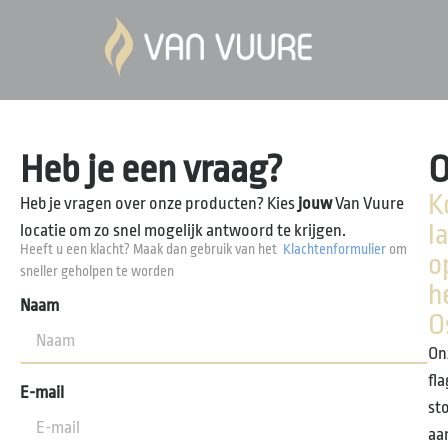
Heb je een vraag?
O
K
Heb je vragen over onze producten? Kies
jouw
Van Vuure
l
locatie om zo snel mogelijk antwoord te krijgen.
Heeft u een klacht? Maak dan gebruik van het
Klachtenformulier
om
o
sneller geholpen te worden
h
Naam
O
On
fl
E-mail
st
aa