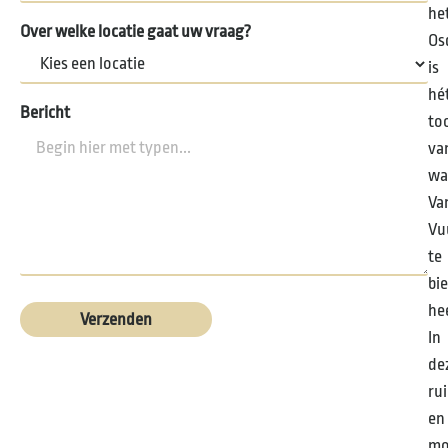
he
Over welke locatie gaat uw vraag?
Os
is
hé
Bericht
to
va
wa
Va
Vu
te
bi
he
In
de
ru
en
mo