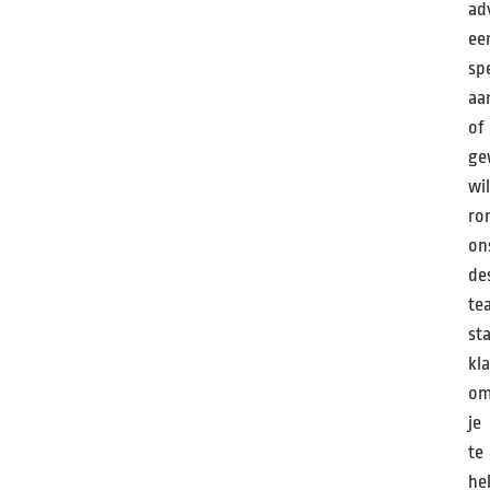
ad
ee
sp
aa
of
ge
wil
ro
on
de
te
st
kl
o
je
te
he