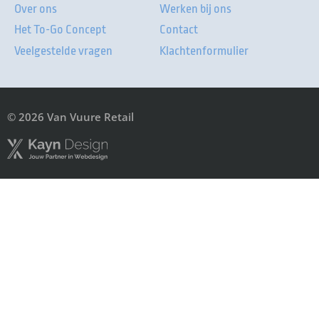
Over ons
Werken bij ons
Het To-Go Concept
Contact
Veelgestelde vragen
Klachtenformulier
© 2026 Van Vuure Retail