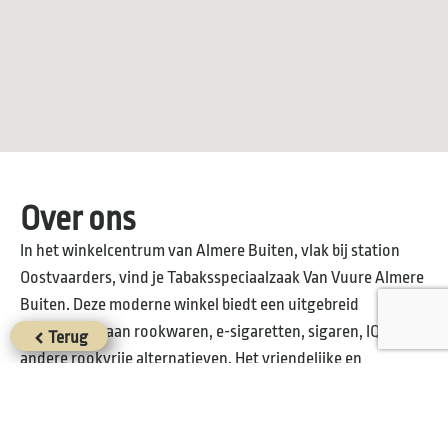
Over ons
In het winkelcentrum van Almere Buiten, vlak bij station
Oostvaarders, vind je Tabaksspeciaalzaak Van Vuure Almere
Buiten. Deze moderne winkel biedt een uitgebreid
assortiment aan rookwaren, e-sigaretten, sigaren, IQOS en
Terug
andere rookvrije alternatieven. Het vriendelijke en
deskundige team helpt je graag met persoonlijk advies – of
je nu vaste klant bent of gewoon even binnenloopt uit
nieuwsgierigheid.