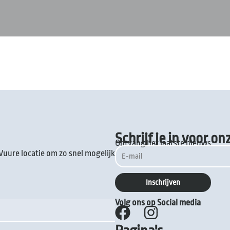
Schrijf je in voor o
Ontvang het laatste nieuws
Vuure locatie om zo snel mogelijk
Volg ons op Social media